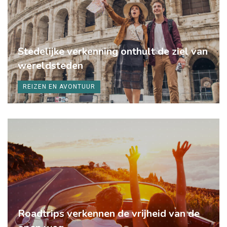
Stedelijke verkenning onthult de ziel van
wereldsteden
REIZEN EN AVONTUUR
Roadtrips verkennen de vrijheid van de