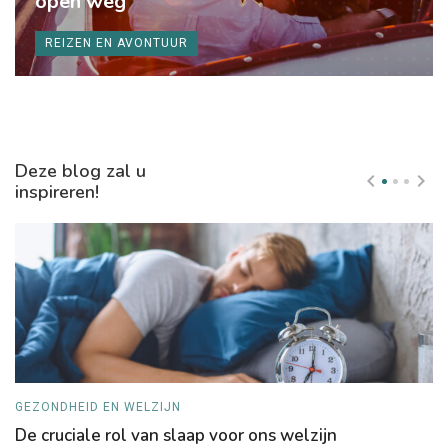
open weg
REIZEN EN AVONTUUR
Deze blog zal u
inspireren!
GEZONDHEID EN WELZIJN
T
De cruciale rol van slaap voor ons welzijn
V