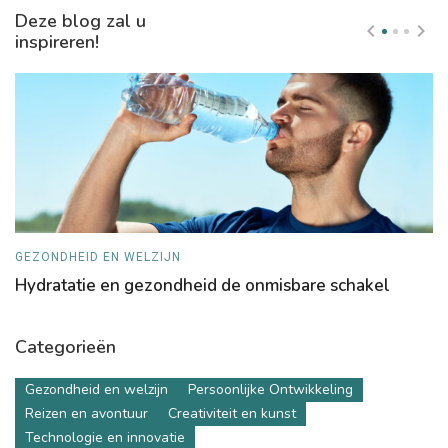
Deze blog zal u
inspireren!
GEZONDHEID EN WELZIJN
G
Hydratatie en gezondheid de onmisbare schakel
B
o
Categorieën
Gezondheid en welzijn
Persoonlijke Ontwikkeling
Reizen en avontuur
Creativiteit en kunst
Technologie en innovatie