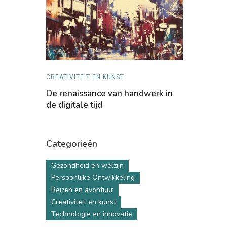
ING
CREATIVITEIT EN KUNST
CREATIVITEI
n voor
De renaissance van handwerk in
Van vandal
nnovatie
de digitale tijd
kunstvorm
Categorieën
Gezondheid en welzijn
Persoonlijke Ontwikkeling
Reizen en avontuur
Creativiteit en kunst
Technologie en innovatie