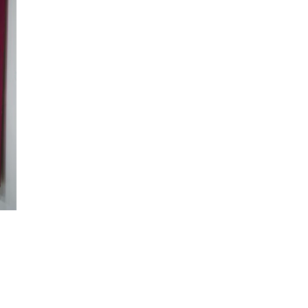
CREATIVITEIT EN KUNST
PERSOONLIJKE ONTWIKKEL
Van vandalisme tot gevierde
Creativiteit ontketene
kunstvorm
persoonlijke groei en i