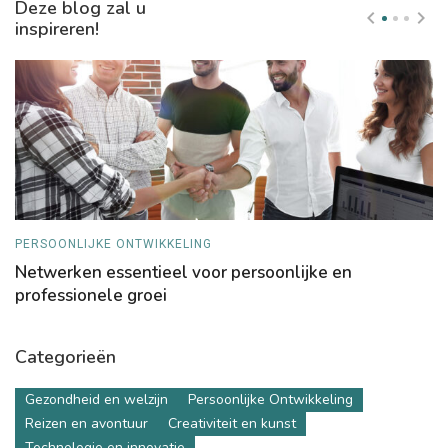
Deze blog zal u
inspireren!
PERSOONLIJKE ONTWIKKELING
R
Netwerken essentieel voor persoonlijke en
R
professionele groei
Categorieën
Gezondheid en welzijn
Persoonlijke Ontwikkeling
Reizen en avontuur
Creativiteit en kunst
Technologie en innovatie