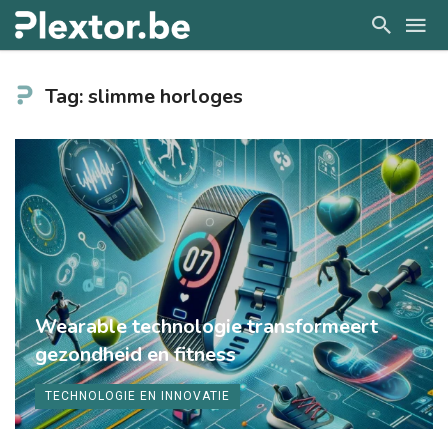
Tag: slimme horloges
Wearable technologie transformeert
gezondheid en fitness
TECHNOLOGIE EN INNOVATIE