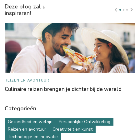
Deze blog zal u
inspireren!
REIZEN EN AVONTUUR
T
Culinaire reizen brengen je dichter bij de wereld
W
fi
Categorieën
Gezondheid en welzijn
Persoonlijke Ontwikkeling
Reizen en avontuur
Creativiteit en kunst
Technologie en innovatie