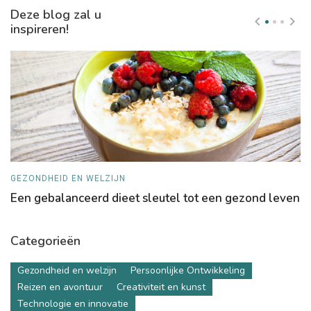
Deze blog zal u
inspireren!
GEZONDHEID EN WELZIJN
P
Een gebalanceerd dieet sleutel tot een gezond leven
V
p
Categorieën
Gezondheid en welzijn
Persoonlijke Ontwikkeling
Reizen en avontuur
Creativiteit en kunst
Technologie en innovatie