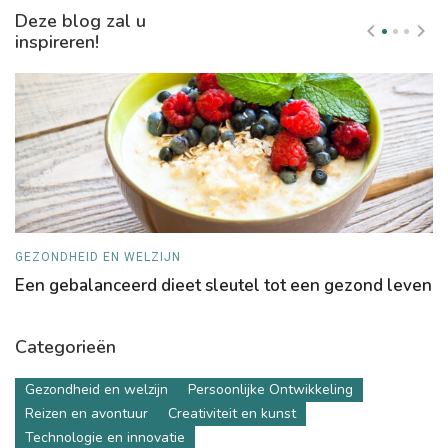
Deze blog zal u
inspireren!
GEZONDHEID EN WELZIJN
R
Een gebalanceerd dieet sleutel tot een gezond leven
B
Categorieën
Gezondheid en welzijn
Persoonlijke Ontwikkeling
Reizen en avontuur
Creativiteit en kunst
Technologie en innovatie