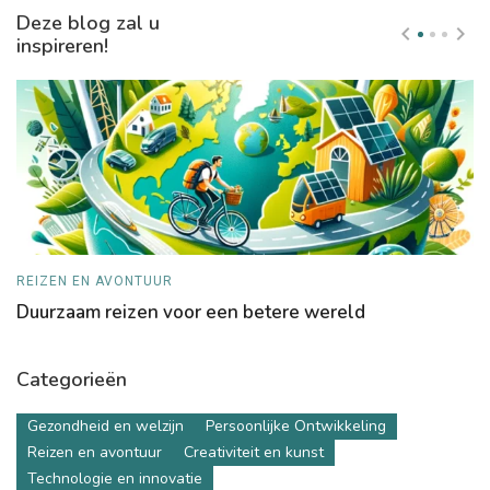
Deze blog zal u
inspireren!
REIZEN EN AVONTUUR
T
Duurzaam reizen voor een betere wereld
D
Categorieën
Gezondheid en welzijn
Persoonlijke Ontwikkeling
Reizen en avontuur
Creativiteit en kunst
Technologie en innovatie