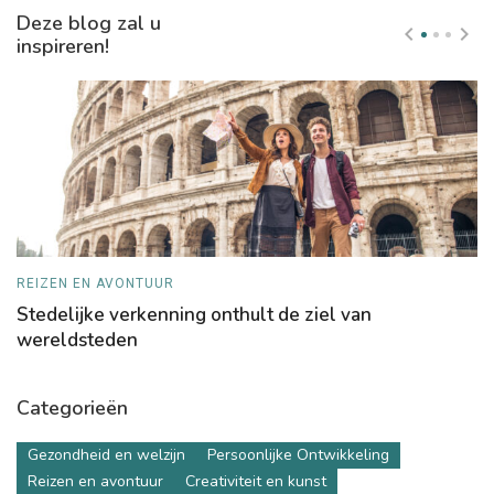
Deze blog zal u
inspireren!
REIZEN EN AVONTUUR
T
Stedelijke verkenning onthult de ziel van
W
wereldsteden
fi
Categorieën
Gezondheid en welzijn
Persoonlijke Ontwikkeling
Reizen en avontuur
Creativiteit en kunst